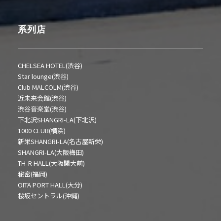
系列店
CHELSEA HOTEL(渋谷)
Star lounge(渋谷)
Club MALCOLM(渋谷)
近未来会館(渋谷)
渋谷音楽堂(渋谷)
下北沢SHANGRI-LA(下北沢)
1000 CLUB(横浜)
新栄SHANGRI-LA(名古屋新栄)
SHANGRI-LA(大阪梅田)
TH-R HALL(大阪関大前)
秘密(福岡)
OITA PORT HALL(大分)
桜坂セントラル(沖縄)