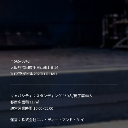
〒565-0842
大阪府吹田市千里山東1-6-16
THプラザビル202 TH-R HALL
キャパシティ：スタンディング 350人/椅子席80人
客席床面積:117㎡
通常営業時間:10:00~22:00
運営：株式会社エル・ディー・アンド・ケイ