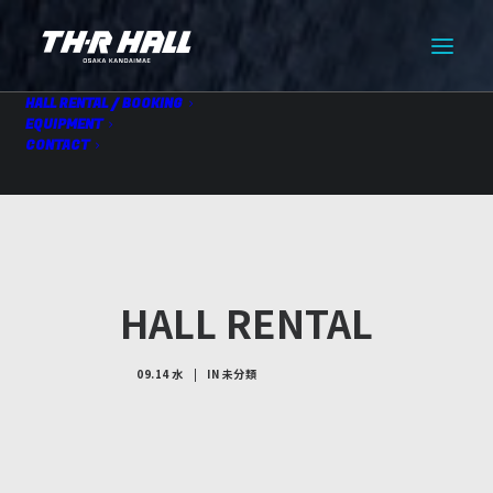
HALL RENTAL / BOOKING
EQUIPMENT
CONTACT
HALL RENTAL
09.14 水
|
IN
未分類