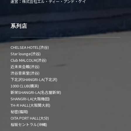
運営：株式会社エル・ディー・アンド・ケイ
系列店
CHELSEA HOTEL(渋谷)
Star lounge(渋谷)
Club MALCOLM(渋谷)
近未来会館(渋谷)
渋谷音楽堂(渋谷)
下北沢SHANGRI-LA(下北沢)
1000 CLUB(横浜)
新栄SHANGRI-LA(名古屋新栄)
SHANGRI-LA(大阪梅田)
TH-R HALL(大阪関大前)
秘密(福岡)
OITA PORT HALL(大分)
桜坂セントラル(沖縄)