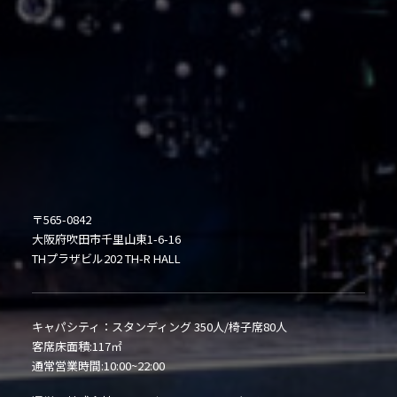
〒565-0842
大阪府吹田市千里山東1-6-16
THプラザビル202 TH-R HALL
キャパシティ：スタンディング 350人/椅子席80人
客席床面積:117㎡
通常営業時間:10:00~22:00