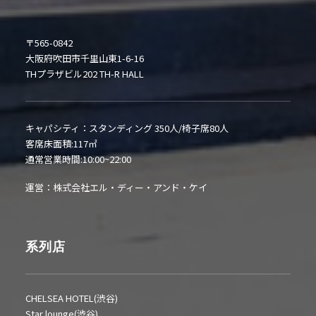
〒565-0842
大阪府吹田市千里山東1-6-16
THプラザビル202 TH-R HALL
キャパシティ：スタンディング 350人/椅子席80人
客席床面積:117㎡
通常営業時間:10:00~22:00
運営：株式会社エル・ディー・アンド・ケイ
系列店
CHELSEA HOTEL(渋谷)
Star lounge(渋谷)