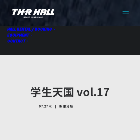
HALL RENTAL / BOOKING
EQUIPMENT
CONTACT
学生天国 vol.17
07.27 木
|
IN
未分類