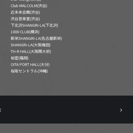
Club MALCOLM(渋谷)
近未来会館(渋谷)
渋谷音楽堂(渋谷)
下北沢SHANGRI-LA(下北沢)
1000 CLUB(横浜)
新栄SHANGRI-LA(名古屋新栄)
SHANGRI-LA(大阪梅田)
TH-R HALL(大阪関大前)
秘密(福岡)
OITA PORT HALL(大分)
桜坂セントラル(沖縄)