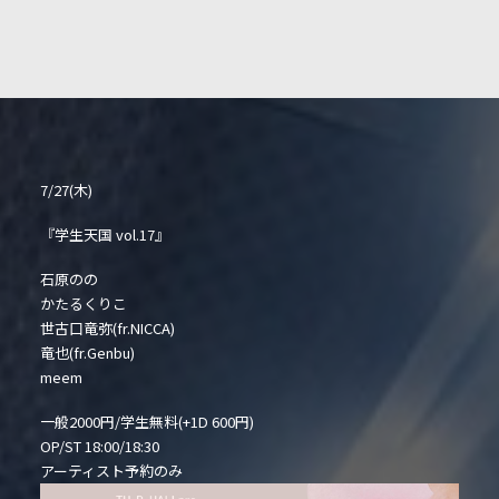
7/27(木)
『学生天国 vol.17』
石原のの
かたるくりこ
世古口竜弥(fr.NICCA)
竜也(fr.Genbu)
meem
一般2000円/学生無料(+1D 600円)
OP/ST 18:00/18:30
アーティスト予約のみ