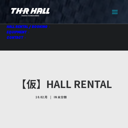
HALL RENTAL / BOOKING
EQUIPMENT
CONTACT
【仮】HALL RENTAL
10.02 月
|
IN
未分類