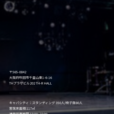
〒565-0842
大阪府吹田市千里山東1-6-16
THプラザビル202 TH-R HALL
キャパシティ：スタンディング 350人/椅子席80人
客席床面積:117㎡
通常営業時間:10:00~22:00