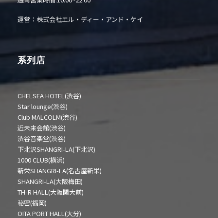
運営：株式会社エル・ディー・アンド・ケイ
系列店
CHELSEA HOTEL(渋谷)
Star lounge(渋谷)
Club MALCOLM(渋谷)
近未来会館(渋谷)
渋谷音楽堂(渋谷)
下北沢SHANGRI-LA(下北沢)
1000 CLUB(横浜)
新栄SHANGRI-LA(名古屋新栄)
SHANGRI-LA(大阪梅田)
TH-R HALL(大阪関大前)
秘密(福岡)
OITA PORT HALL(大分)