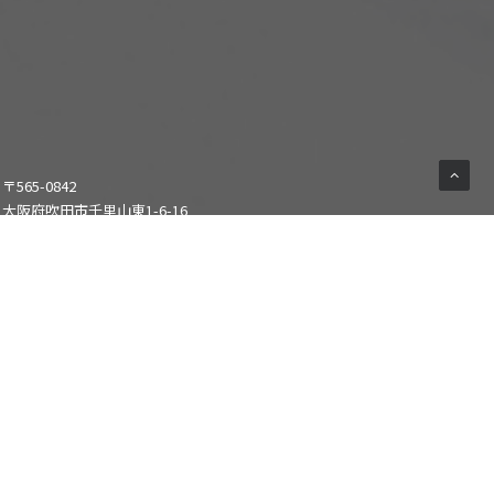
〒565-0842
大阪府吹田市千里山東1-6-16
THプラザビル202 TH-R HALL
キャパシティ：スタンディング 350人/椅子席80人
客席床面積:117㎡
通常営業時間:10:00~22:00
運営：株式会社エル・ディー・アンド・ケイ