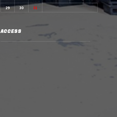
29
30
31
ACCESS