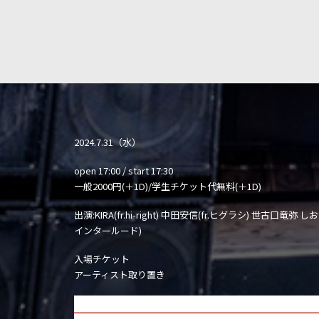
2024.7.31（水）
open 17:00 / start 17:30
一般2000円(＋1D)/学生チケット代無料(＋1D)
出演:KIRA(fr.hi-right) 中田安信(fr.ヒグラシ) 世古口竜弥 し
インタールード)
入場チケット
アーティスト取り置き