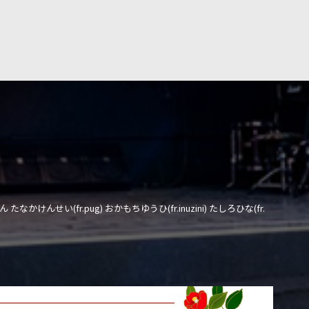
おん たなかけんせい(fr.pug) おかもちゆうひ(fr.inuzini) たしろひな(fr.