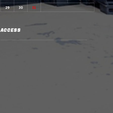
29
30
31
ACCESS