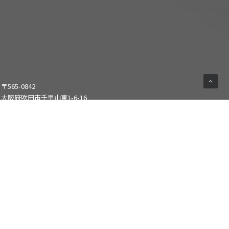
〒565-0842
大阪府吹田市千里山東1-6-16
THプラザビル202 TH-R HALL
キャパシティ：スタンディング 350人/椅子席80人
客席床面積:117㎡
通常営業時間:10:00~22:00
運営：株式会社エル・ディー・アンド・ケイ