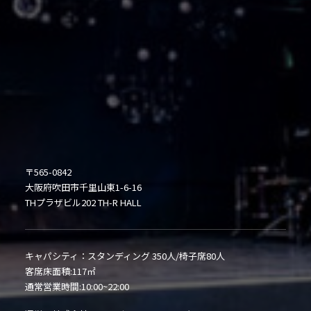
〒565-0842
大阪府吹田市千里山東1-6-16
THプラザビル202 TH-R HALL
キャパシティ：スタンディング 350人/椅子席80人
客席床面積:117㎡
通常営業時間:10:00~22:00