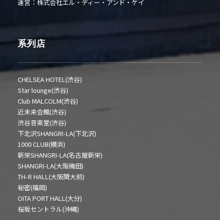
運営：株式会社エル・ディー・アンド・ケイ
系列店
CHELSEA HOTEL(渋谷)
Star lounge(渋谷)
Club MALCOLM(渋谷)
近未来会館(渋谷)
渋谷音楽堂(渋谷)
下北沢SHANGRI-LA(下北沢)
1000 CLUB(横浜)
新栄SHANGRI-LA(名古屋新栄)
SHANGRI-LA(大阪梅田)
TH-R HALL(大阪関大前)
秘密(福岡)
OITA PORT HALL(大分)
桜坂セントラル(沖縄)