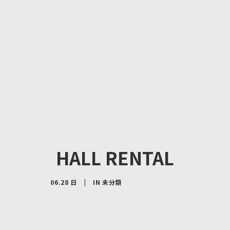
HALL RENTAL
06.28 日
|
IN
未分類