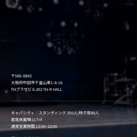
〒565-0842
大阪府吹田市千里山東1-6-16
THプラザビル202 TH-R HALL
キャパシティ：スタンディング 350人/椅子席80人
客席床面積:117㎡
通常営業時間:10:00~22:00