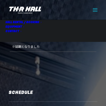
HALL RENTAL / BOOKING
EQUIPMENT
CONTACT
HALL RENTAL
08.31 Tue
※延期となりました
SCHEDULE