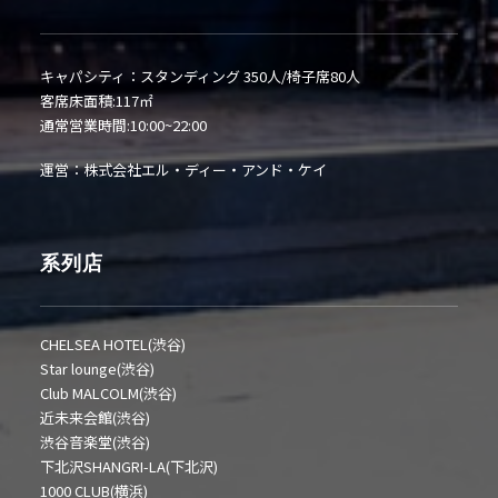
キャパシティ：スタンディング 350人/椅子席80人
客席床面積:117㎡
通常営業時間:10:00~22:00
運営：株式会社エル・ディー・アンド・ケイ
系列店
CHELSEA HOTEL(渋谷)
Star lounge(渋谷)
Club MALCOLM(渋谷)
近未来会館(渋谷)
渋谷音楽堂(渋谷)
下北沢SHANGRI-LA(下北沢)
1000 CLUB(横浜)