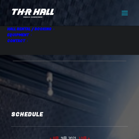
HALL RENTAL / BOOKING
EQUIPMENT
CONTACT
HALL RENTAL
09.08 Wed
SCHEDULE
« 8月
9月 2021
10月 »