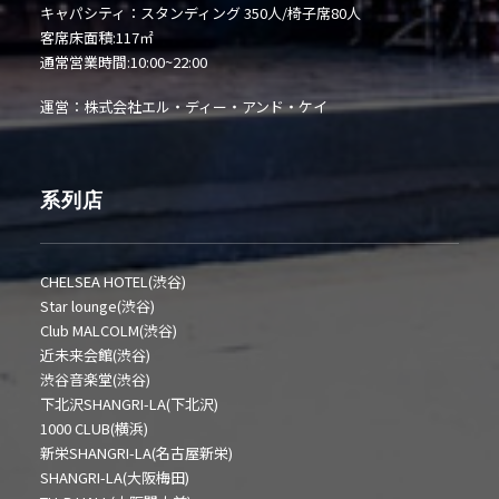
キャパシティ：スタンディング 350人/椅子席80人
客席床面積:117㎡
通常営業時間:10:00~22:00
運営：株式会社エル・ディー・アンド・ケイ
系列店
CHELSEA HOTEL(渋谷)
Star lounge(渋谷)
Club MALCOLM(渋谷)
近未来会館(渋谷)
渋谷音楽堂(渋谷)
下北沢SHANGRI-LA(下北沢)
1000 CLUB(横浜)
新栄SHANGRI-LA(名古屋新栄)
SHANGRI-LA(大阪梅田)