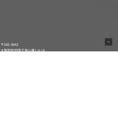
〒565-0842
大阪府吹田市千里山東1-6-16
THプラザビル202 TH-R HALL
キャパシティ：スタンディング 350人/椅子席80人
客席床面積:117㎡
通常営業時間:10:00~22:00
運営：株式会社エル・ディー・アンド・ケイ