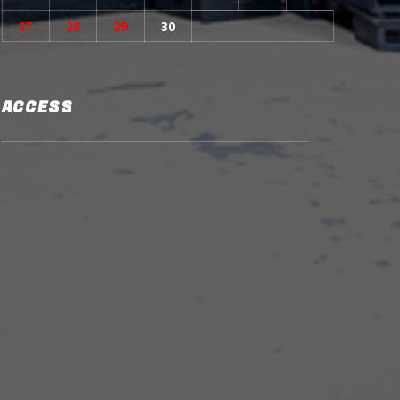
27
28
29
30
ACCESS