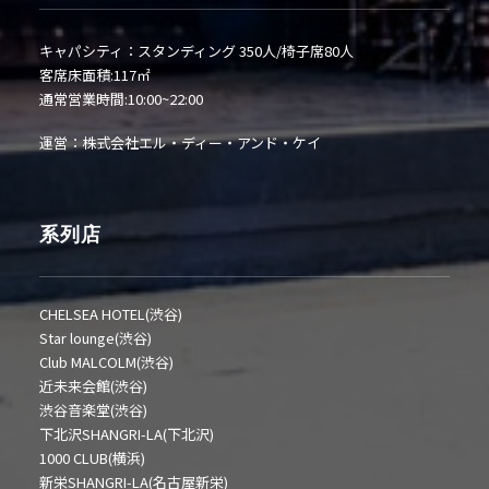
キャパシティ：スタンディング 350人/椅子席80人
客席床面積:117㎡
通常営業時間:10:00~22:00
運営：株式会社エル・ディー・アンド・ケイ
系列店
CHELSEA HOTEL(渋谷)
Star lounge(渋谷)
Club MALCOLM(渋谷)
近未来会館(渋谷)
渋谷音楽堂(渋谷)
下北沢SHANGRI-LA(下北沢)
1000 CLUB(横浜)
新栄SHANGRI-LA(名古屋新栄)