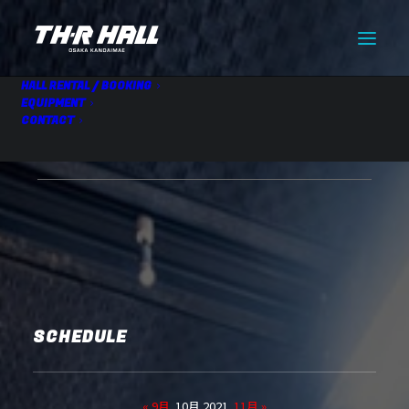
HALL RENTAL / BOOKING
EQUIPMENT
CONTACT
HALL RENTAL
10.09 Sat
SCHEDULE
« 9月
10月 2021
11月 »