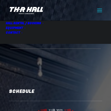
HALL RENTAL / BOOKING
EQUIPMENT
CONTACT
HALL RENTAL
11.07 Sun
SCHEDULE
« 10月
11月 2021
12月 »