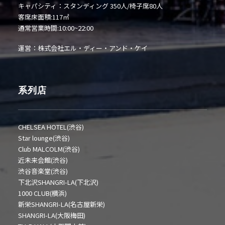
キャパシティ：スタンディング 350人/椅子席80人
客席床面積:117㎡
通常営業時間:10:00~22:00
運営：株式会社エル・ディー・アンド・ケイ
系列店
CHELSEA HOTEL(渋谷)
Star lounge(渋谷)
Club MALCOLM(渋谷)
近未来会館(渋谷)
渋谷音楽堂(渋谷)
下北沢SHANGRI-LA(下北沢)
1000 CLUB(横浜)
新栄SHANGRI-LA(名古屋新栄)
SHANGRI-LA(大阪梅田)