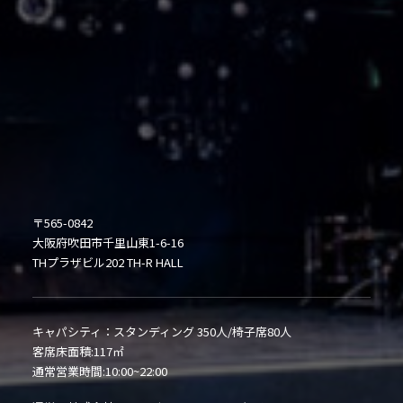
〒565-0842
大阪府吹田市千里山東1-6-16
THプラザビル202 TH-R HALL
キャパシティ：スタンディング 350人/椅子席80人
客席床面積:117㎡
通常営業時間:10:00~22:00