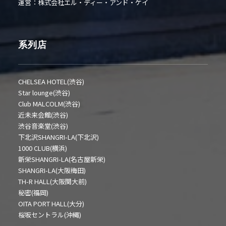
運営：株式会社エル・ディー・アンド・ケイ
系列店
CHELSEA HOTEL(渋谷)
Star lounge(渋谷)
Club MALCOLM(渋谷)
近未来会館(渋谷)
渋谷音楽堂(渋谷)
下北沢SHANGRI-LA(下北沢)
1000 CLUB(横浜)
新栄SHANGRI-LA(名古屋新栄)
SHANGRI-LA(大阪梅田)
TH-R HALL(大阪関大前)
秘密(福岡)
OITA PORT HALL(大分)
桜坂セントラル(沖縄)