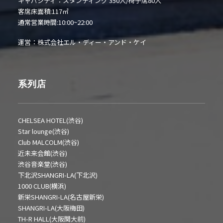
キャパシティ：スタンディング 350人/椅子席80人
客席床面積:117㎡
通常営業時間:10:00~22:00
運営：株式会社エル・ディー・アンド・ケイ
系列店
CHELSEA HOTEL(渋谷)
Star lounge(渋谷)
Club MALCOLM(渋谷)
近未来会館(渋谷)
渋谷音楽堂(渋谷)
下北沢SHANGRI-LA(下北沢)
1000 CLUB(横浜)
新栄SHANGRI-LA(名古屋新栄)
SHANGRI-LA(大阪梅田)
TH-R HALL(大阪関大前)