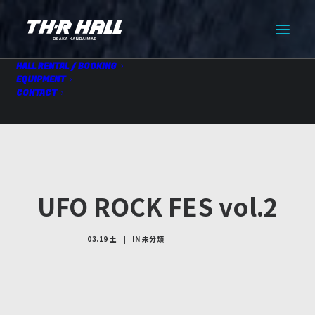
HALL RENTAL / BOOKING
EQUIPMENT
CONTACT
UFO ROCK FES vol.2
03.19 土
|
IN
未分類