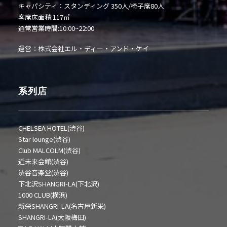
キャパシティ：スタンディング 350人/椅子席80人
客席床面積:117㎡
通常営業時間:10:00~22:00
運営：株式会社エル・ディー・アンド・ケイ
系列店
CHELSEA HOTEL(渋谷)
Star lounge(渋谷)
Club MALCOLM(渋谷)
近未来会館(渋谷)
渋谷音楽堂(渋谷)
下北沢SHANGRI-LA(下北沢)
1000 CLUB(横浜)
新栄SHANGRI-LA(名古屋新栄)
SHANGRI-LA(大阪梅田)