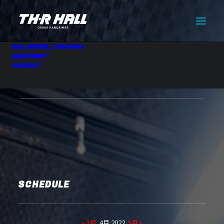
HALL RENTAL / BOOKING
EQUIPMENT
CONTACT
HALL RENTAL
04.15 Fri
SCHEDULE
« 3月
4月 2022
5月 »