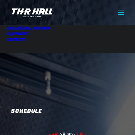
HALL RENTAL / BOOKING
EQUIPMENT
CONTACT
HALL RENTAL
05.28 Sat
SCHEDULE
« 4月
5月 2022
6月 »