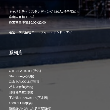
キャパシティ：スタンディング 350人/椅子席80人
客席床面積:117㎡
通常営業時間:10:00~22:00
運営：株式会社エル・ディー・アンド・ケイ
系列店
CHELSEA HOTEL(渋谷)
Star lounge(渋谷)
Club MALCOLM(渋谷)
近未来会館(渋谷)
渋谷音楽堂(渋谷)
下北沢SHANGRI-LA(下北沢)
1000 CLUB(横浜)
新栄SHANGRI-LA(名古屋新栄)