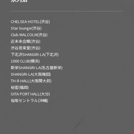
CHELSEA HOTEL(渋谷)
Star lounge(渋谷)
Club MALCOLM(渋谷)
近未来会館(渋谷)
渋谷音楽堂(渋谷)
下北沢SHANGRI-LA(下北沢)
1000 CLUB(横浜)
新栄SHANGRI-LA(名古屋新栄)
SHANGRI-LA(大阪梅田)
TH-R HALL(大阪関大前)
秘密(福岡)
OITA PORT HALL(大分)
桜坂セントラル(沖縄)