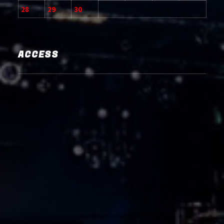
28
29
30
ACCESS