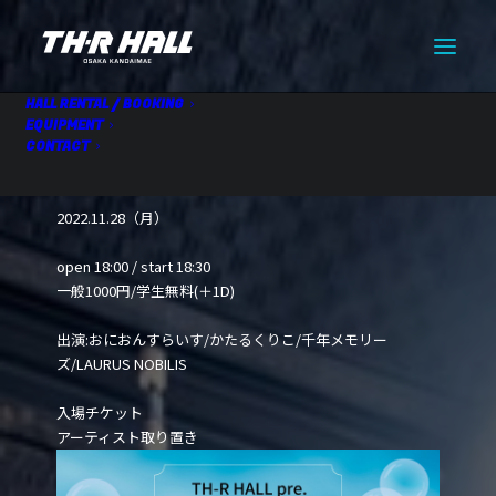
HALL RENTAL / BOOKING
EQUIPMENT
CONTACT
学生天国 vol.1
11.28 Mon
2022.11.28（月）
open 18:00 / start 18:30
一般1000円/学生無料(＋1D)
出演:おにおんすらいす/かたるくりこ/千年メモリー
ズ/LAURUS NOBILIS
入場チケット
アーティスト取り置き