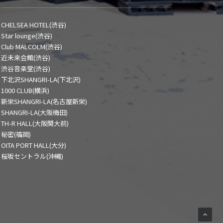
CHELSEA HOTEL(渋谷)
Star lounge(渋谷)
Club MALCOLM(渋谷)
近未来会館(渋谷)
渋谷音楽堂(渋谷)
下北沢SHANGRI-LA(下北沢)
1000 CLUB(横浜)
新栄SHANGRI-LA(名古屋新栄)
SHANGRI-LA(大阪梅田)
TH-R HALL(大阪関大前)
秘密(福岡)
OITA PORT HALL(大分)
桜坂セントラル(沖縄)