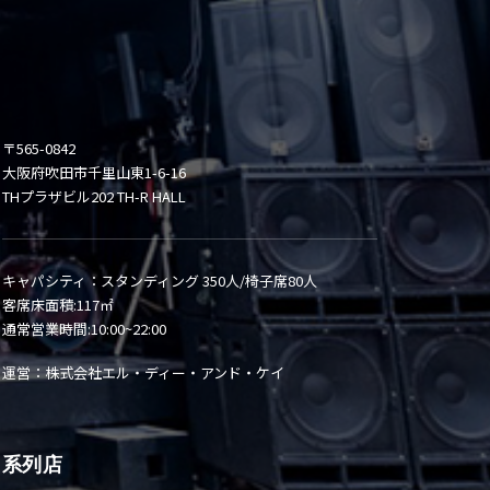
〒565-0842
大阪府吹田市千里山東1-6-16
THプラザビル202 TH-R HALL
キャパシティ：スタンディング 350人/椅子席80人
客席床面積:117㎡
通常営業時間:10:00~22:00
運営：株式会社エル・ディー・アンド・ケイ
系列店