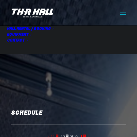
HALL RENTAL / BOOKING
EQUIPMENT
CONTACT
【仮】HALL RENTAL
12.13 Wed
SCHEDULE
« 11月
12月 2023
1月 »