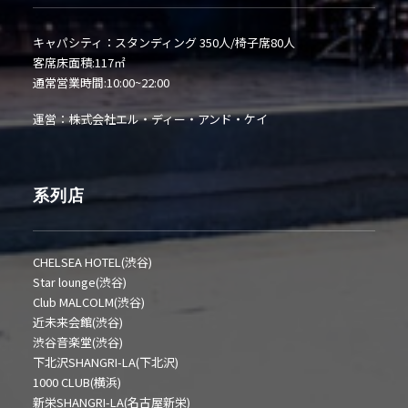
キャパシティ：スタンディング 350人/椅子席80人
客席床面積:117㎡
通常営業時間:10:00~22:00
運営：株式会社エル・ディー・アンド・ケイ
系列店
CHELSEA HOTEL(渋谷)
Star lounge(渋谷)
Club MALCOLM(渋谷)
近未来会館(渋谷)
渋谷音楽堂(渋谷)
下北沢SHANGRI-LA(下北沢)
1000 CLUB(横浜)
新栄SHANGRI-LA(名古屋新栄)