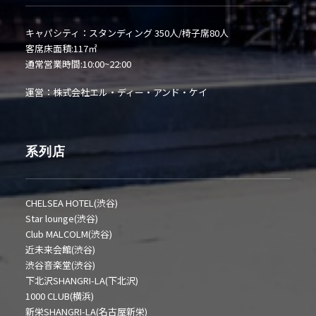
キャパシティ：スタンディング 350人/椅子席80人
客席床面積:117㎡
通常営業時間:10:00~22:00
運営：株式会社エル・ディー・アンド・ケイ
系列店
CHELSEA HOTEL(渋谷)
Star lounge(渋谷)
Club MALCOLM(渋谷)
近未来会館(渋谷)
渋谷音楽堂(渋谷)
下北沢SHANGRI-LA(下北沢)
1000 CLUB(横浜)
新栄SHANGRI-LA(名古屋新栄)