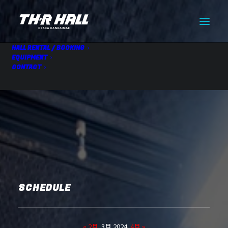
HALL RENTAL / BOOKING
EQUIPMENT
CONTACT
【仮】HALL RENTAL
03.24 Sun
SCHEDULE
« 2月
3月 2024
4月 »