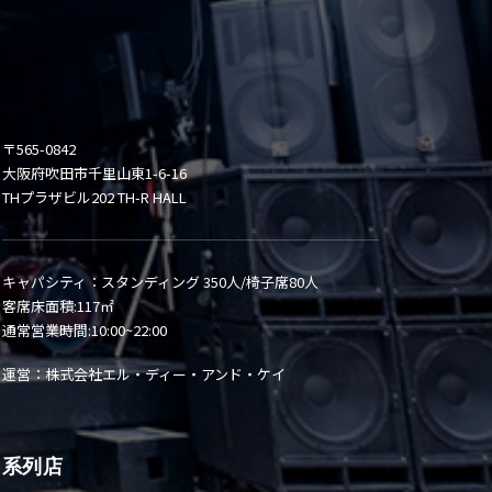
〒565-0842
大阪府吹田市千里山東1-6-16
THプラザビル202 TH-R HALL
キャパシティ：スタンディング 350人/椅子席80人
客席床面積:117㎡
通常営業時間:10:00~22:00
運営：株式会社エル・ディー・アンド・ケイ
系列店