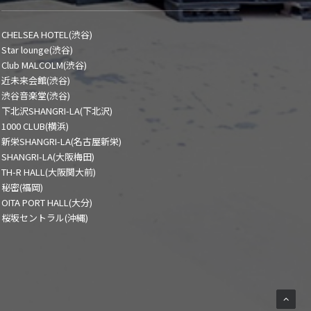
CHELSEA HOTEL(渋谷)
Star lounge(渋谷)
Club MALCOLM(渋谷)
近未来会館(渋谷)
渋谷音楽堂(渋谷)
下北沢SHANGRI-LA(下北沢)
1000 CLUB(横浜)
新栄SHANGRI-LA(名古屋新栄)
SHANGRI-LA(大阪梅田)
TH-R HALL(大阪関大前)
秘密(福岡)
OITA PORT HALL(大分)
桜坂セントラル(沖縄)