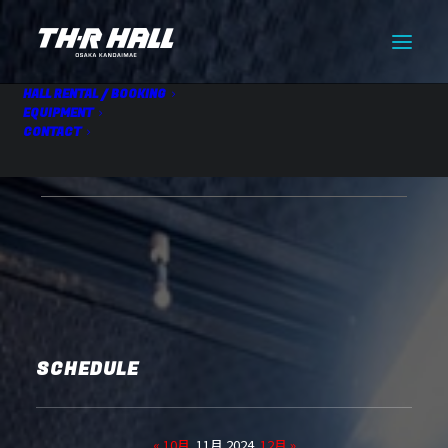
HALL RENTAL / BOOKING
EQUIPMENT
CONTACT
HALL RENTAL
11.09 Sat
SCHEDULE
« 10月
11月 2024
12月 »