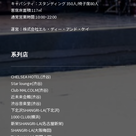
キャパシティ：スタンディング 350人/椅子席80人
客席床面積:117㎡
通常営業時間:10:00~22:00
運営：株式会社エル・ディー・アンド・ケイ
系列店
CHELSEA HOTEL(渋谷)
Star lounge(渋谷)
Club MALCOLM(渋谷)
近未来会館(渋谷)
渋谷音楽堂(渋谷)
下北沢SHANGRI-LA(下北沢)
1000 CLUB(横浜)
新栄SHANGRI-LA(名古屋新栄)
SHANGRI-LA(大阪梅田)