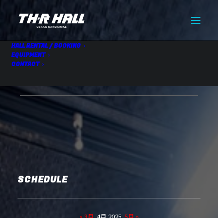
HALL RENTAL / BOOKING
EQUIPMENT
CONTACT
HALL RENTAL(17:00-22:00)
04.14 Mon
SCHEDULE
« 3月
4月 2025
5月 »