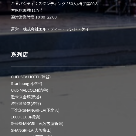
キャパシティ：スタンディング 350人/椅子席80人
客席床面積:117㎡
通常営業時間:10:00~22:00
運営：株式会社エル・ディー・アンド・ケイ
系列店
CHELSEA HOTEL(渋谷)
Star lounge(渋谷)
Club MALCOLM(渋谷)
近未来会館(渋谷)
渋谷音楽堂(渋谷)
下北沢SHANGRI-LA(下北沢)
1000 CLUB(横浜)
新栄SHANGRI-LA(名古屋新栄)
SHANGRI-LA(大阪梅田)