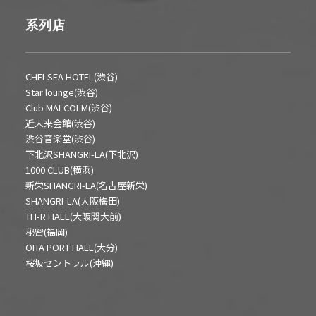
系列店
CHELSEA HOTEL(渋谷)
Star lounge(渋谷)
Club MALCOLM(渋谷)
近未来会館(渋谷)
渋谷音楽堂(渋谷)
下北沢SHANGRI-LA(下北沢)
1000 CLUB(横浜)
新栄SHANGRI-LA(名古屋新栄)
SHANGRI-LA(大阪梅田)
TH-R HALL(大阪関大前)
秘密(福岡)
OITA PORT HALL(大分)
桜坂セントラル(沖縄)