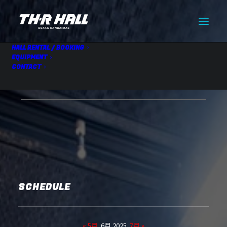
HALL RENTAL / BOOKING
EQUIPMENT
CONTACT
HALL RENTAL
06.10 Tue
SCHEDULE
« 5月
6月 2025
7月 »