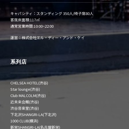
キャパシティ：スタンディング 350人/椅子席80人
客席床面積:117㎡
通常営業時間:10:00~22:00
運営：株式会社エル・ディー・アンド・ケイ
系列店
CHELSEA HOTEL(渋谷)
Star lounge(渋谷)
Club MALCOLM(渋谷)
近未来会館(渋谷)
渋谷音楽堂(渋谷)
下北沢SHANGRI-LA(下北沢)
1000 CLUB(横浜)
新栄SHANGRI-LA(名古屋新栄)