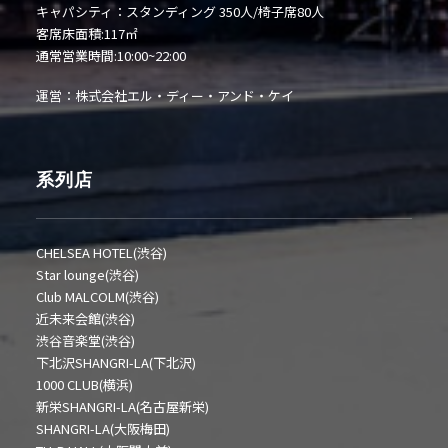
キャパシティ：スタンディング 350人/椅子席80人
客席床面積:117㎡
通常営業時間:10:00~22:00
運営：株式会社エル・ディー・アンド・ケイ
系列店
CHELSEA HOTEL(渋谷)
Star lounge(渋谷)
Club MALCOLM(渋谷)
近未来会館(渋谷)
渋谷音楽堂(渋谷)
下北沢SHANGRI-LA(下北沢)
1000 CLUB(横浜)
新栄SHANGRI-LA(名古屋新栄)
SHANGRI-LA(大阪梅田)