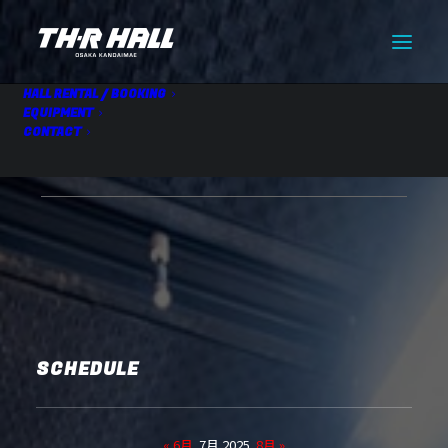
HALL RENTAL / BOOKING
EQUIPMENT
CONTACT
HALL RENTAL
07.08 Tue
SCHEDULE
« 6月
7月 2025
8月 »