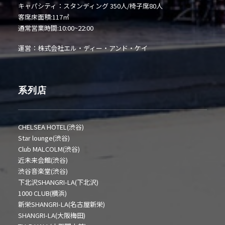
キャパシティ：スタンディング 350人/椅子席80人
客席床面積:117㎡
通常営業時間:10:00~22:00
運営：株式会社エル・ディー・アンド・ケイ
系列店
CHELSEA HOTEL(渋谷)
Star lounge(渋谷)
Club MALCOLM(渋谷)
近未来会館(渋谷)
渋谷音楽堂(渋谷)
下北沢SHANGRI-LA(下北沢)
1000 CLUB(横浜)
新栄SHANGRI-LA(名古屋新栄)
SHANGRI-LA(大阪梅田)