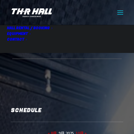
HALL RENTAL / BOOKING
EQUIPMENT
CONTACT
HALL RENTAL
09.19 Fri
SCHEDULE
« 8月
9月 2025
10月 »