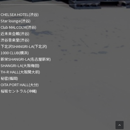
CHELSEA HOTEL(渋谷)
Star lounge(渋谷)
Club MALCOLM(渋谷)
近未来会館(渋谷)
渋谷音楽堂(渋谷)
下北沢SHANGRI-LA(下北沢)
1000 CLUB(横浜)
新栄SHANGRI-LA(名古屋新栄)
SHANGRI-LA(大阪梅田)
TH-R HALL(大阪関大前)
秘密(福岡)
OITA PORT HALL(大分)
桜坂セントラル(沖縄)