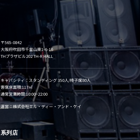
〒565-0842
大阪府吹田市千里山東1-6-16
THプラザビル202 TH-R HALL
キャパシティ：スタンディング 350人/椅子席80人
客席床面積:117㎡
通常営業時間:10:00~22:00
運営：株式会社エル・ディー・アンド・ケイ
系列店