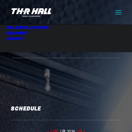
HALL RENTAL / BOOKING
EQUIPMENT
CONTACT
HALL RENTAL
01.12 Mon
SCHEDULE
« 12月
1月 2026
2月 »