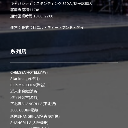
キャパシティ：スタンディング 350人/椅子席80人
客席床面積:117㎡
通常営業時間:10:00~22:00
運営：株式会社エル・ディー・アンド・ケイ
系列店
CHELSEA HOTEL(渋谷)
Star lounge(渋谷)
Club MALCOLM(渋谷)
近未来会館(渋谷)
渋谷音楽堂(渋谷)
下北沢SHANGRI-LA(下北沢)
1000 CLUB(横浜)
新栄SHANGRI-LA(名古屋新栄)
SHANGRI-LA(大阪梅田)