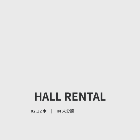
HALL RENTAL
02.12 木
|
IN
未分類