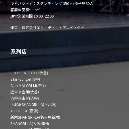
キャパシティ：スタンディング 350人/椅子席80人
客席床面積:117㎡
通常営業時間:10:00~22:00
運営：株式会社エル・ディー・アンド・ケイ
系列店
CHELSEA HOTEL(渋谷)
Star lounge(渋谷)
Club MALCOLM(渋谷)
近未来会館(渋谷)
渋谷音楽堂(渋谷)
下北沢SHANGRI-LA(下北沢)
1000 CLUB(横浜)
新栄SHANGRI-LA(名古屋新栄)
SHANGRI-LA(大阪梅田)