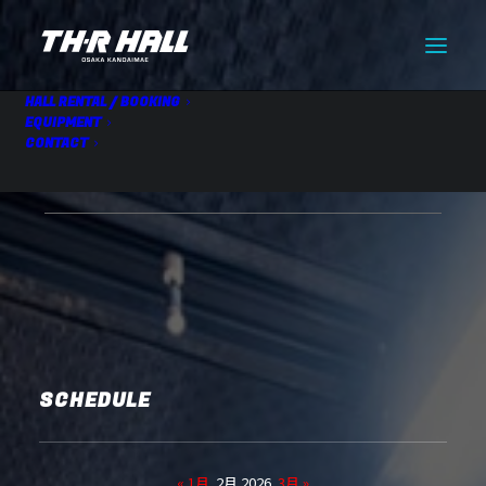
HALL RENTAL / BOOKING
EQUIPMENT
CONTACT
【仮】HALL RENTAL
02.14 Sat
SCHEDULE
« 1月
2月 2026
3月 »