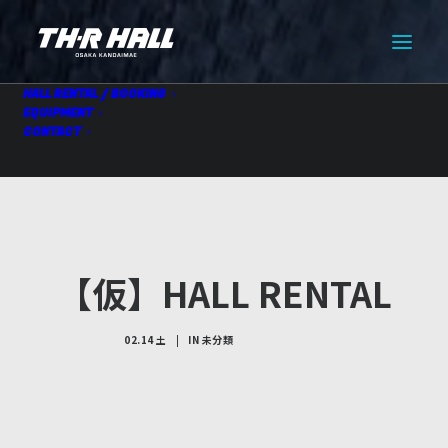
HALL RENTAL / BOOKING
EQUIPMENT
CONTACT
【仮】HALL RENTAL
02.14 土
|
IN
未分類