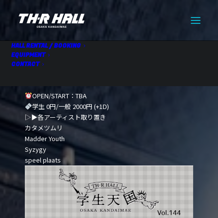
HALL RENTAL / BOOKING
EQUIPMENT
CONTACT
学生天国vol.144
07.13 Mon
OPEN/START：TBA
学生 0円/一般 2000円 (+1D)
▷▶各アーティスト取り置き
カタメツムリ
Madder Youth
Syzygy
speel plaats