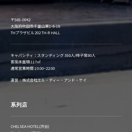
〒565-0842
大阪府吹田市千里山東1-6-16
THプラザビル202 TH-R HALL
キャパシティ：スタンディング 350人/椅子席80人
客席床面積:117㎡
通常営業時間:10:00~22:00
運営：株式会社エル・ディー・アンド・ケイ
系列店
CHELSEA HOTEL(渋谷)