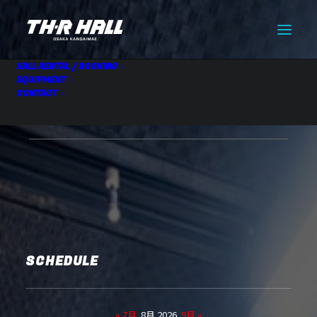
HALL RENTAL / BOOKING
EQUIPMENT
CONTACT
【仮】HALL RENTAL
08.26 Wed
SCHEDULE
« 7月
8月 2026
9月 »