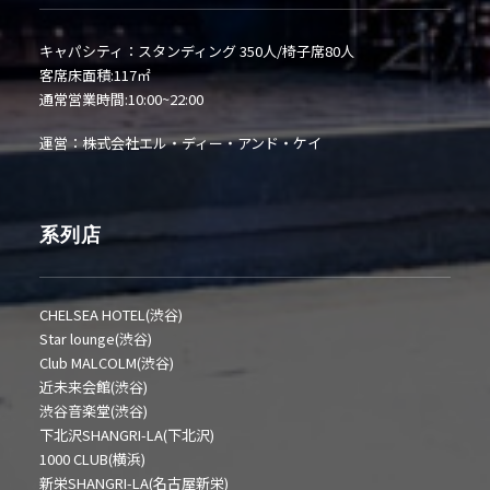
キャパシティ：スタンディング 350人/椅子席80人
客席床面積:117㎡
通常営業時間:10:00~22:00
運営：株式会社エル・ディー・アンド・ケイ
系列店
CHELSEA HOTEL(渋谷)
Star lounge(渋谷)
Club MALCOLM(渋谷)
近未来会館(渋谷)
渋谷音楽堂(渋谷)
下北沢SHANGRI-LA(下北沢)
1000 CLUB(横浜)
新栄SHANGRI-LA(名古屋新栄)