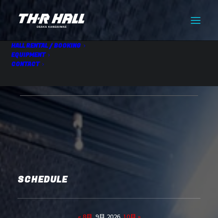
HALL RENTAL / BOOKING
EQUIPMENT
CONTACT
HALL RENTAL
09.17 Thu
SCHEDULE
« 8月
9月 2026
10月 »