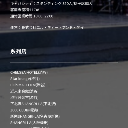
キャパシティ：スタンディング 350人/椅子席80人
客席床面積:117㎡
通常営業時間:10:00~22:00
運営：株式会社エル・ディー・アンド・ケイ
系列店
CHELSEA HOTEL(渋谷)
Star lounge(渋谷)
Club MALCOLM(渋谷)
近未来会館(渋谷)
渋谷音楽堂(渋谷)
下北沢SHANGRI-LA(下北沢)
1000 CLUB(横浜)
新栄SHANGRI-LA(名古屋新栄)
SHANGRI-LA(大阪梅田)