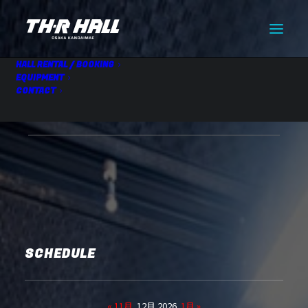
HALL RENTAL / BOOKING
EQUIPMENT
CONTACT
【仮】HALL RENTAL
12.09 Wed
SCHEDULE
« 11月
12月 2026
1月 »