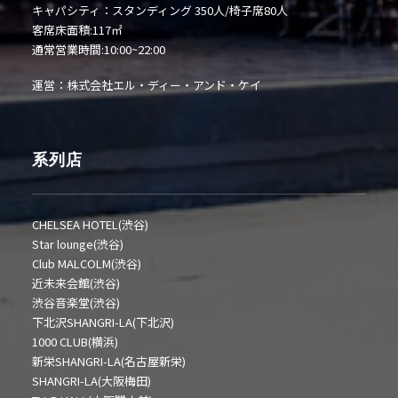
キャパシティ：スタンディング 350人/椅子席80人
客席床面積:117㎡
通常営業時間:10:00~22:00
運営：株式会社エル・ディー・アンド・ケイ
系列店
CHELSEA HOTEL(渋谷)
Star lounge(渋谷)
Club MALCOLM(渋谷)
近未来会館(渋谷)
渋谷音楽堂(渋谷)
下北沢SHANGRI-LA(下北沢)
1000 CLUB(横浜)
新栄SHANGRI-LA(名古屋新栄)
SHANGRI-LA(大阪梅田)