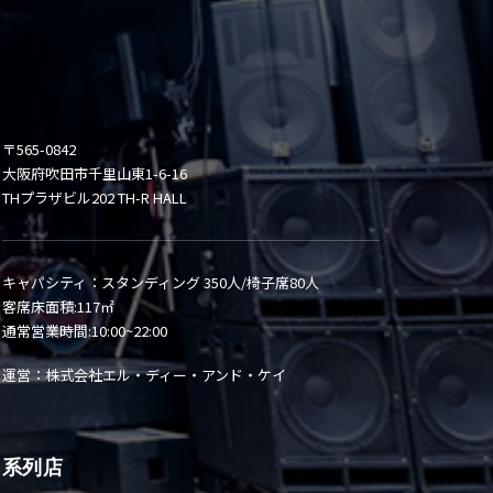
〒565-0842
大阪府吹田市千里山東1-6-16
THプラザビル202 TH-R HALL
キャパシティ：スタンディング 350人/椅子席80人
客席床面積:117㎡
通常営業時間:10:00~22:00
運営：株式会社エル・ディー・アンド・ケイ
系列店