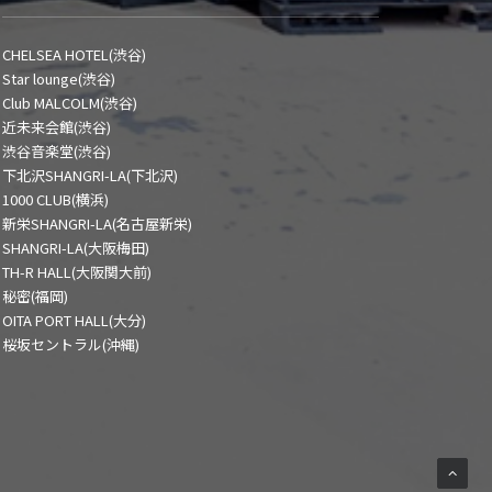
CHELSEA HOTEL(渋谷)
Star lounge(渋谷)
Club MALCOLM(渋谷)
近未来会館(渋谷)
渋谷音楽堂(渋谷)
下北沢SHANGRI-LA(下北沢)
1000 CLUB(横浜)
新栄SHANGRI-LA(名古屋新栄)
SHANGRI-LA(大阪梅田)
TH-R HALL(大阪関大前)
秘密(福岡)
OITA PORT HALL(大分)
桜坂セントラル(沖縄)