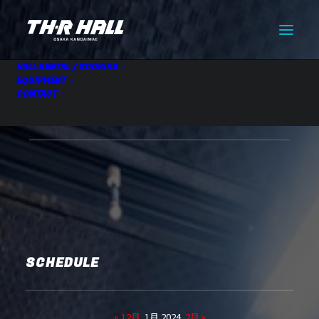
HALL RENTAL / BOOKING
EQUIPMENT
CONTACT
HALL RENTAL
01.20 Sat
SCHEDULE
« 12月
1月 2024
2月 »