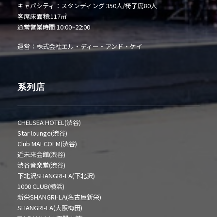
キャパシティ：スタンディング 350人/椅子席80人
客席床面積:117㎡
通常営業時間:10:00~22:00
運営：株式会社エル・ディー・アンド・ケイ
系列店
CHELSEA HOTEL(渋谷)
Star lounge(渋谷)
Club MALCOLM(渋谷)
近未来会館(渋谷)
渋谷音楽堂(渋谷)
下北沢SHANGRI-LA(下北沢)
1000 CLUB(横浜)
新栄SHANGRI-LA(名古屋新栄)
SHANGRI-LA(大阪梅田)