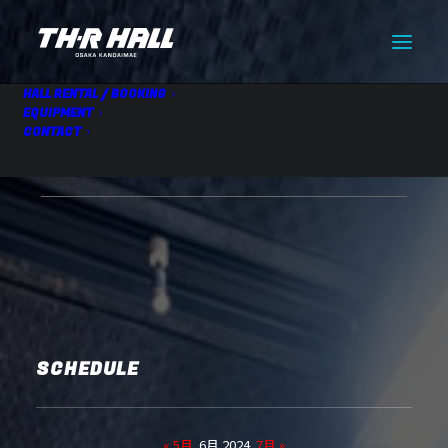
HALL RENTAL / BOOKING
EQUIPMENT
CONTACT
【仮】HALL RENTAL
06.10 Mon
SCHEDULE
« 5月
6月 2024
7月 »