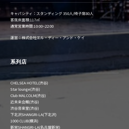
キャパシティ：スタンディング 350人/椅子席80人
客席床面積:117㎡
通常営業時間:10:00~22:00
運営：株式会社エル・ディー・アンド・ケイ
系列店
CHELSEA HOTEL(渋谷)
Star lounge(渋谷)
Club MALCOLM(渋谷)
近未来会館(渋谷)
渋谷音楽堂(渋谷)
下北沢SHANGRI-LA(下北沢)
1000 CLUB(横浜)
新栄SHANGRI-LA(名古屋新栄)