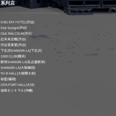
系列店
CHELSEA HOTEL(渋谷)
Star lounge(渋谷)
Club MALCOLM(渋谷)
近未来会館(渋谷)
渋谷音楽堂(渋谷)
下北沢SHANGRI-LA(下北沢)
1000 CLUB(横浜)
新栄SHANGRI-LA(名古屋新栄)
SHANGRI-LA(大阪梅田)
TH-R HALL(大阪関大前)
秘密(福岡)
OITA PORT HALL(大分)
桜坂セントラル(沖縄)