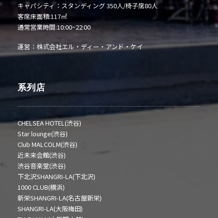
キャパシティ：スタンディング 350人/椅子席80人
客席床面積:117㎡
通常営業時間:10:00~22:00
運営：株式会社エル・ディー・アンド・ケイ
系列店
CHELSEA HOTEL(渋谷)
Star lounge(渋谷)
Club MALCOLM(渋谷)
近未来会館(渋谷)
渋谷音楽堂(渋谷)
下北沢SHANGRI-LA(下北沢)
1000 CLUB(横浜)
新栄SHANGRI-LA(名古屋新栄)
SHANGRI-LA(大阪梅田)