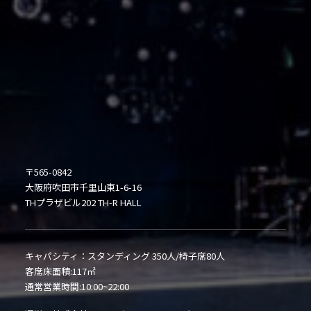
〒565-0842
大阪府吹田市千里山東1-6-16
THプラザビル202 TH-R HALL
キャパシティ：スタンディング 350人/椅子席80人
客席床面積:117㎡
通常営業時間:10:00~22:00