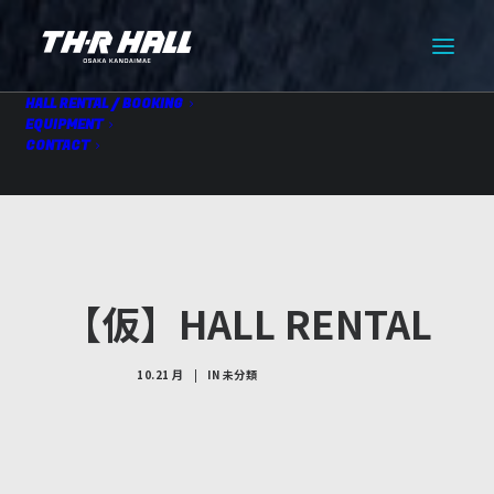
HALL RENTAL / BOOKING
EQUIPMENT
CONTACT
【仮】HALL RENTAL
10.21 月
|
IN
未分類