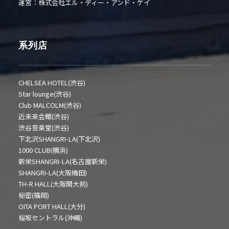
運営：株式会社エル・ディー・アンド・ケイ
系列店
CHELSEA HOTEL(渋谷)
Star lounge(渋谷)
Club MALCOLM(渋谷)
近未来会館(渋谷)
渋谷音楽堂(渋谷)
下北沢SHANGRI-LA(下北沢)
1000 CLUB(横浜)
新栄SHANGRI-LA(名古屋新栄)
SHANGRI-LA(大阪梅田)
TH-R HALL(大阪関大前)
秘密(福岡)
OITA PORT HALL(大分)
桜坂セントラル(沖縄)