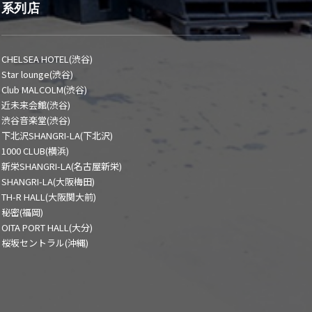
系列店
CHELSEA HOTEL(渋谷)
Star lounge(渋谷)
Club MALCOLM(渋谷)
近未来会館(渋谷)
渋谷音楽堂(渋谷)
下北沢SHANGRI-LA(下北沢)
1000 CLUB(横浜)
新栄SHANGRI-LA(名古屋新栄)
SHANGRI-LA(大阪梅田)
TH-R HALL(大阪関大前)
秘密(福岡)
OITA PORT HALL(大分)
桜坂セントラル(沖縄)