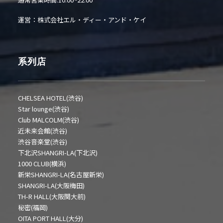
運営：株式会社エル・ディー・アンド・ケイ
系列店
CHELSEA HOTEL(渋谷)
Star lounge(渋谷)
Club MALCOLM(渋谷)
近未来会館(渋谷)
渋谷音楽堂(渋谷)
下北沢SHANGRI-LA(下北沢)
1000 CLUB(横浜)
新栄SHANGRI-LA(名古屋新栄)
SHANGRI-LA(大阪梅田)
TH-R HALL(大阪関大前)
秘密(福岡)
OITA PORT HALL(大分)