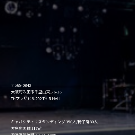
〒565-0842
大阪府吹田市千里山東1-6-16
THプラザビル202 TH-R HALL
キャパシティ：スタンディング 350人/椅子席80人
客席床面積:117㎡
通常営業時間:10:00~22:00