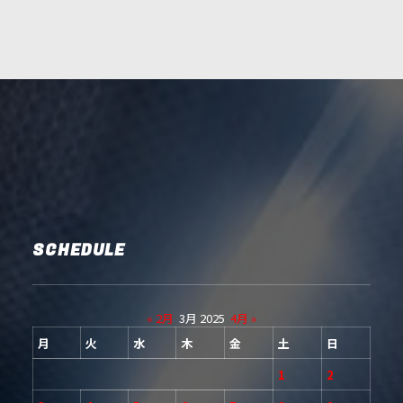
SCHEDULE
« 2月
3月 2025
4月 »
月
火
水
木
金
土
日
1
2