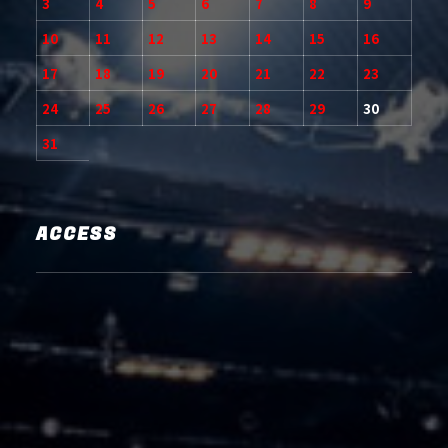
3
4
5
6
7
8
9
10
11
12
13
14
15
16
17
18
19
20
21
22
23
24
25
26
27
28
29
30
31
ACCESS