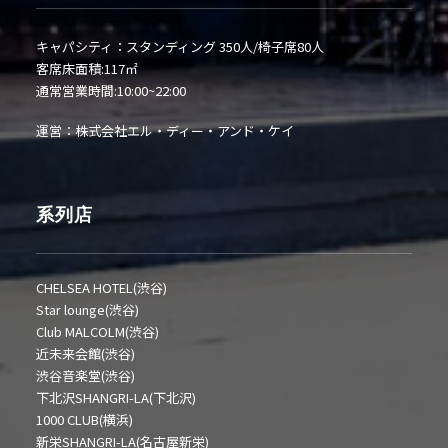
キャパシティ：スタンディング 350人/椅子席80人
客席床面積:117㎡
通常営業時間:10:00~22:00
運営：株式会社エル・ディー・アンド・ケイ
系列店
CHELSEA HOTEL(渋谷)
Star lounge(渋谷)
Club MALCOLM(渋谷)
近未来会館(渋谷)
渋谷音楽堂(渋谷)
下北沢SHANGRI-LA(下北沢)
1000 CLUB(横浜)
新栄SHANGRI-LA(名古屋新栄)