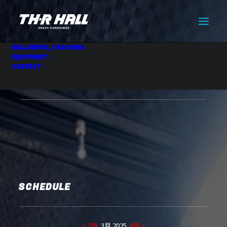
HALL RENTAL / BOOKING
EQUIPMENT
CONTACT
HALL RENTAL
03.23 Sun
SCHEDULE
« 2月
3月 2025
4月 »