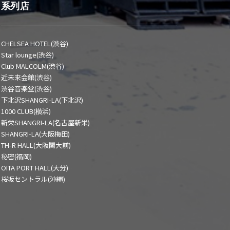
系列店
CHELSEA HOTEL(渋谷)
Star lounge(渋谷)
Club MALCOLM(渋谷)
近未来会館(渋谷)
渋谷音楽堂(渋谷)
下北沢SHANGRI-LA(下北沢)
1000 CLUB(横浜)
新栄SHANGRI-LA(名古屋新栄)
SHANGRI-LA(大阪梅田)
TH-R HALL(大阪関大前)
秘密(福岡)
OITA PORT HALL(大分)
桜坂セントラル(沖縄)